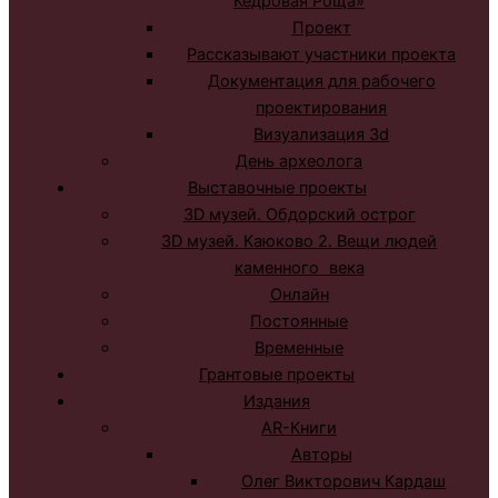
Кедровая Роща»
Проект
Рассказывают участники проекта
Документация для рабочего
проектирования
Визуализация 3d
День археолога
Выставочные проекты
3D музей. Обдорский острог
3D музей. Каюково 2. Вещи людей
каменного века
Онлайн
Постоянные
Временные
Грантовые проекты
Издания
AR-Книги
Авторы
Олег Викторович Кардаш