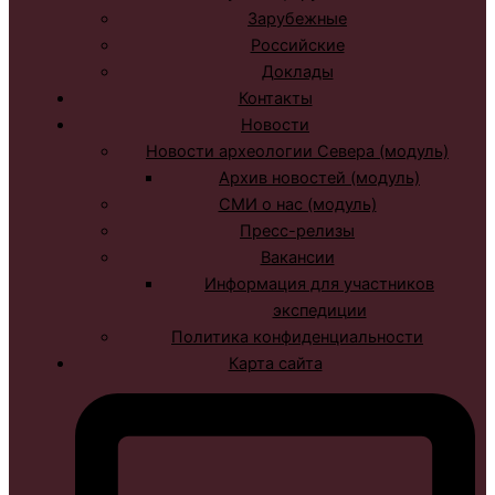
Зарубежные
Российские
Доклады
Контакты
Новости
Новости археологии Севера (модуль)
Архив новостей (модуль)
СМИ о нас (модуль)
Пресс-релизы
Вакансии
Информация для участников
экспедиции
Политика конфиденциальности
Карта сайта