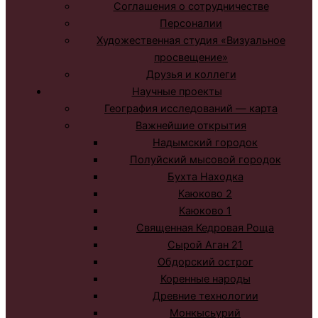
Соглашения о сотрудничестве
Персоналии
Художественная студия «Визуальное
просвещение»
Друзья и коллеги
Научные проекты
География исследований — карта
Важнейшие открытия
Надымский городок
Полуйский мысовой городок
Бухта Находка
Каюково 2
Каюково 1
Священная Кедровая Роща
Сырой Аган 21
Обдорский острог
Коренные народы
Древние технологии
Монкысьурий