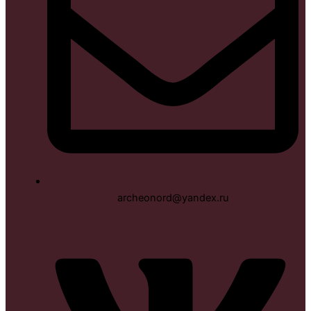
archeonord@yandex.ru