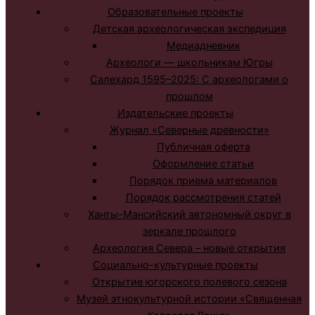
Образовательные проекты
Детская археологическая экспедиция
Медиадневник
Археологи — школьникам Югры
Салехард 1595–2025: С археологами о
прошлом
Издательские проекты
Журнал «Северные древности»
Публичная оферта
Оформление статьи
Порядок приема материалов
Порядок рассмотрения статей
Ханты-Мансийский автономный округ в
зеркале прошлого
Археология Севера – новые открытия
Социально-культурные проекты
Открытие югорского полевого сезона
Музей этнокультурной истории «Священная