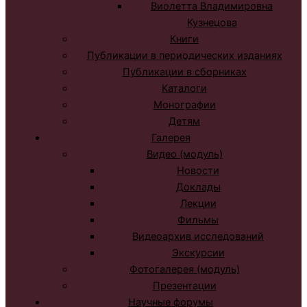
Виолетта Владимировна
Кузнецова
Книги
Публикации в периодических изданиях
Публикации в сборниках
Каталоги
Монографии
Детям
Галерея
Видео (модуль)
Новости
Доклады
Лекции
Фильмы
Видеоархив исследований
Экскурсии
Фотогалерея (модуль)
Презентации
Научные форумы