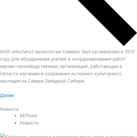
АНО «Институт археологии Севера» был организован в 2010
году для объединения усилий и координирования работ
научно-производственных организаций, работающих в
области изучения и сохранения историко-культурного
наследия на Севере Западной Сибири.
Далее
Новости
All Posts
Новости