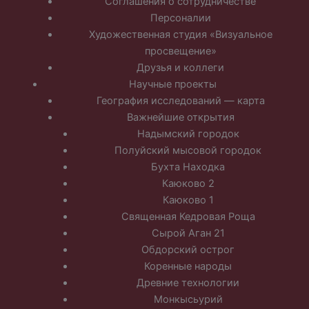
Соглашения о сотрудничестве
Персоналии
Художественная студия «Визуальное
просвещение»
Друзья и коллеги
Научные проекты
География исследований — карта
Важнейшие открытия
Надымский городок
Полуйский мысовой городок
Бухта Находка
Каюково 2
Каюково 1
Священная Кедровая Роща
Сырой Аган 21
Обдорский острог
Коренные народы
Древние технологии
Монкысьурий