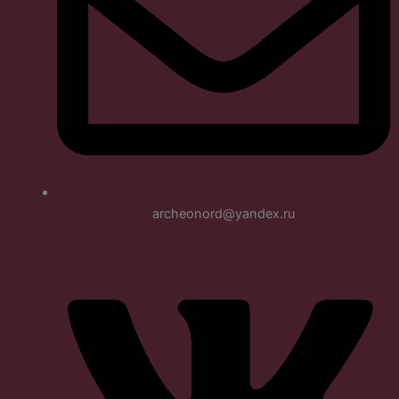
archeonord@yandex.ru