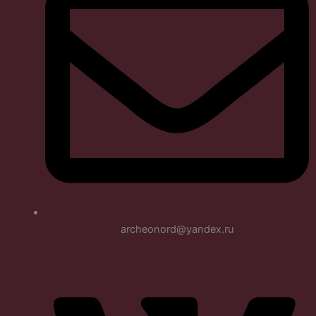
archeonord@yandex.ru