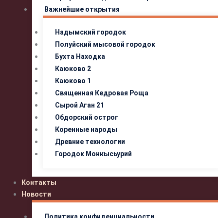
Важнейшие открытия
Надымский городок
Полуйский мысовой городок
Бухта Находка
Каюково 2
Каюково 1
Священная Кедровая Роща
Сырой Аган 21
Обдорский острог
Коренные народы
Древние технологии
Городок Монкысьурий
Контакты
Новости
Политика конфиденциальности