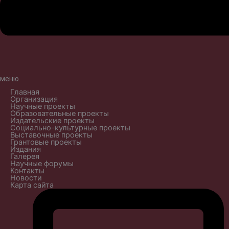
меню
Главная
Организация
Научные проекты
Образовательные проекты
Издательские проекты
Социально-культурные проекты
Выставочные проекты
Грантовые проекты
Издания
Галерея
Научные форумы
Контакты
Новости
Карта сайта