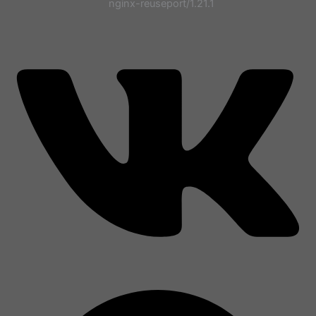
nginx-reuseport/1.21.1