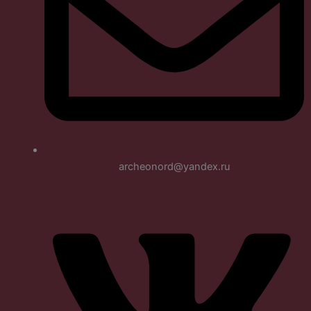
archeonord@yandex.ru