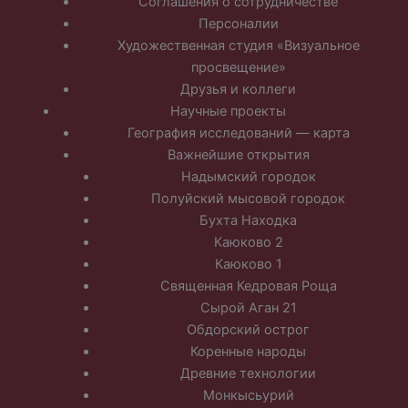
Соглашения о сотрудничестве
Персоналии
Художественная студия «Визуальное
просвещение»
Друзья и коллеги
Научные проекты
География исследований — карта
Важнейшие открытия
Надымский городок
Полуйский мысовой городок
Бухта Находка
Каюково 2
Каюково 1
Священная Кедровая Роща
Сырой Аган 21
Обдорский острог
Коренные народы
Древние технологии
Монкысьурий