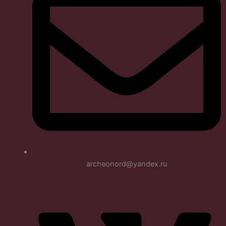
archeonord@yandex.ru