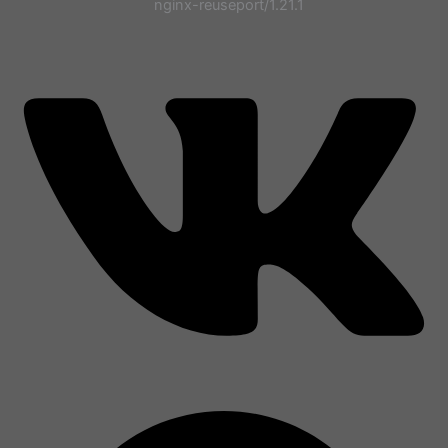
nginx-reuseport/1.21.1