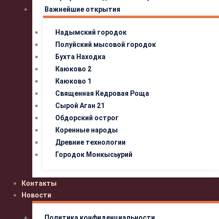
Важнейшие открытия
Надымский городок
Полуйский мысовой городок
Бухта Находка
Каюково 2
Каюково 1
Священная Кедровая Роща
Сырой Аган 21
Обдорский острог
Коренные народы
Древние технологии
Городок Монкысьурий
Контакты
Новости
Политика конфиденциальности