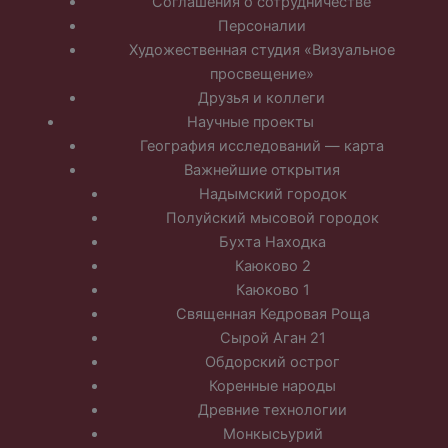
Соглашения о сотрудничестве
Персоналии
Художественная студия «Визуальное
просвещение»
Друзья и коллеги
Научные проекты
География исследований — карта
Важнейшие открытия
Надымский городок
Полуйский мысовой городок
Бухта Находка
Каюково 2
Каюково 1
Священная Кедровая Роща
Сырой Аган 21
Обдорский острог
Коренные народы
Древние технологии
Монкысьурий