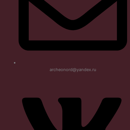
archeonord@yandex.ru