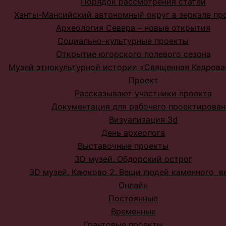
Порядок рассмотрения статей
Ханты-Мансийский автономный округ в зеркале пр
Археология Севера – новые открытия
Социально-культурные проекты
Открытие югорского полевого сезона
Музей этнокультурной истории «Священная Кедрова
Проект
Рассказывают участники проекта
Документация для рабочего проектирован
Визуализация 3d
День археолога
Выставочные проекты
3D музей. Обдорский острог
3D музей. Каюково 2. Вещи людей каменного в
Онлайн
Постоянные
Временные
Грантовые проекты