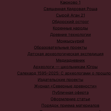
Каюково 1
Священная Кедровая Роща
Сырой Аган 21
Обдорский острог
Коренные народы
Древние технологии
Монкысьурий
Образовательные проекты
Детская археологическая экспедиция
Медиадневник
Археологи — школьникам Югры
Салехард 1595–2025: С археологами о прошл
Издательские проекты
Журнал «Северные древности»
Публичная оферта
Оформление статьи
Порядок приема материалов