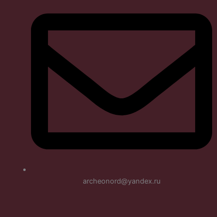
archeonord@yandex.ru