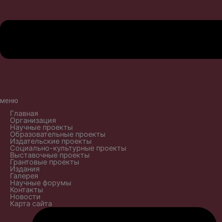
меню
Главная
Организация
Научные проекты
Образовательные проекты
Издательские проекты
Социально-культурные проекты
Выставочные проекты
Грантовые проекты
Издания
Галерея
Научные форумы
Контакты
Новости
Карта сайта