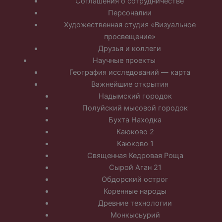
Соглашения о сотрудничестве
Персоналии
Художественная студия «Визуальное
просвещение»
Друзья и коллеги
Научные проекты
География исследований — карта
Важнейшие открытия
Надымский городок
Полуйский мысовой городок
Бухта Находка
Каюково 2
Каюково 1
Священная Кедровая Роща
Сырой Аган 21
Обдорский острог
Коренные народы
Древние технологии
Монкысьурий