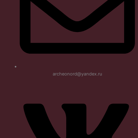
archeonord@yandex.ru