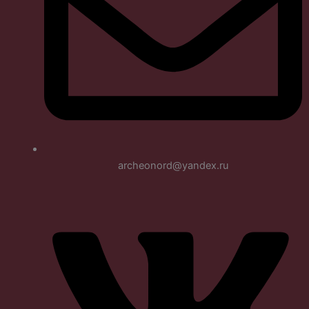
archeonord@yandex.ru