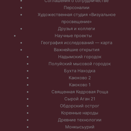
Соглашения о сотрудничестве
Персоналии
Художественная студия «Визуальное
просвещение»
Друзья и коллеги
Научные проекты
География исследований — карта
Важнейшие открытия
Надымский городок
Полуйский мысовой городок
Бухта Находка
Каюково 2
Каюково 1
Священная Кедровая Роща
Сырой Аган 21
Обдорский острог
Коренные народы
Древние технологии
Монкысьурий