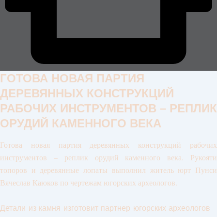
ГОТОВА НОВАЯ ПАРТИЯ
ДЕРЕВЯННЫХ КОНСТРУКЦИЙ
РАБОЧИХ ИНСТРУМЕНТОВ – РЕПЛИК
ОРУДИЙ КАМЕННОГО ВЕКА
Готова новая партия деревянных конструкций рабочих
инструментов – реплик орудий каменного века. Рукояти
топоров и деревянные лопаты выполнил житель юрт Пунси
Вячеслав Каюков по чертежам югорских археологов.
Детали из камня изготовит партнер югорских археологов –