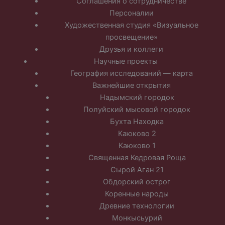
Соглашения о сотрудничестве
Персоналии
Художественная студия «Визуальное
просвещение»
Друзья и коллеги
Научные проекты
География исследований — карта
Важнейшие открытия
Надымский городок
Полуйский мысовой городок
Бухта Находка
Каюково 2
Каюково 1
Священная Кедровая Роща
Сырой Аган 21
Обдорский острог
Коренные народы
Древние технологии
Монкысьурий