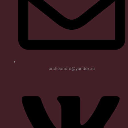
archeonord@yandex.ru