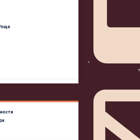
Роща
+
ности
ра