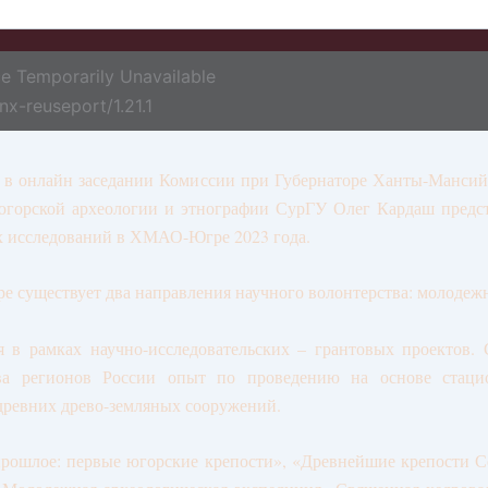
e Temporarily Unavailable
nx-reuseport/1.21.1
е в онлайн заседании Комиссии при Губернаторе Ханты-Манси
 югорской археологии и этнографии СурГУ Олег Кардаш предст
их исследований в ХМАО-Югре 2023 года.
 существует два направления научного волонтерства: молодеж
я в рамках научно-исследовательских – грантовых проектов. 
регионов России опыт по проведению на основе стацион
древних древо-земляных сооружений.
рошлое: первые югорские крепости», «Древнейшие крепости С