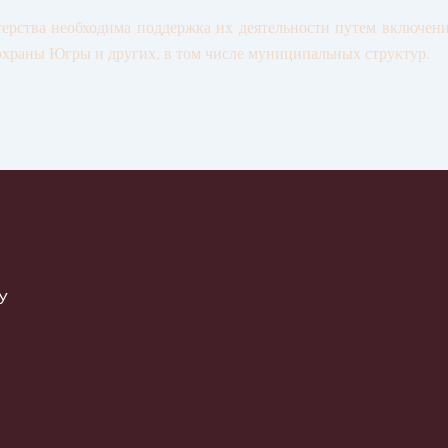
терства необходима поддержка их деятельности путем включен
тохраны Югры и других, в том числе муниципальных структур.
ГУ