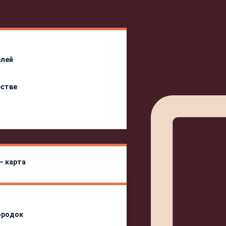
елей
естве
— карта
ородок