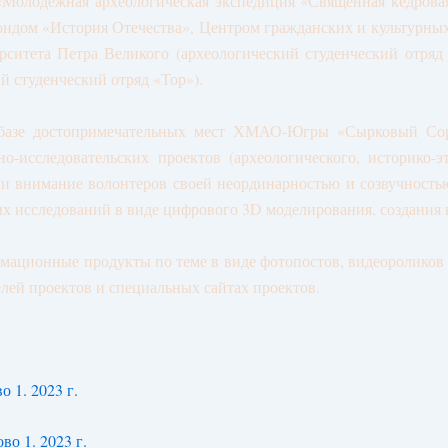
Молодежная археологическая экспедиция «Священная кедрова
ндом «История Отечества», Центром гражданских и культурных
рситета Петра Великого (археологический студенческий отряд
й студенческий отряд «Тор»).
а базе достопримечательных мест ХМАО-Югры «Сырковый Сор
-исследовательских проектов (археологического, историко-эт
ли внимание волонтеров своей неординарностью и созвучность
х исследований в виде цифрового 3D моделирования, создания 
мационные продукты по теме в виде фотопостов, видеороликов и
лей проектов и специальных сайтах проектов.
 1. 2023 г.
во 1. 2023 г.