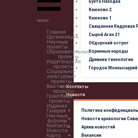
Бухта Находка
Каюково 2
Каюково 1
меню
Священная Кедровая 
Главная
Сырой Аган 21
Организация
Научные
Обдорский острог
проекты
Образовательные
Коренные народы
проекты
Древние технологии
Издательские
проекты
Городок Монкысьурий
Социально-
культурные
проекты
Выставочные
Контакты
проекты
Новости
Грантовые
проекты
Издания
Галерея
Политика конфиденциаль
Научные
Новости археологии Севе
форумы
Контакты
Архив новостей
Новости
Карта
Вакансии