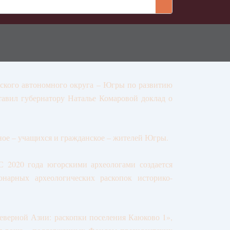
йского автономного округа – Югры по развитию
авил губернатору Наталье Комаровой доклад о
ное – учащихся и гражданское – жителей Югры.
С 2020 года югорскими археологами создается
арных археологических раскопок историко-
еверной Азии: раскопки поселения Каюково 1»,