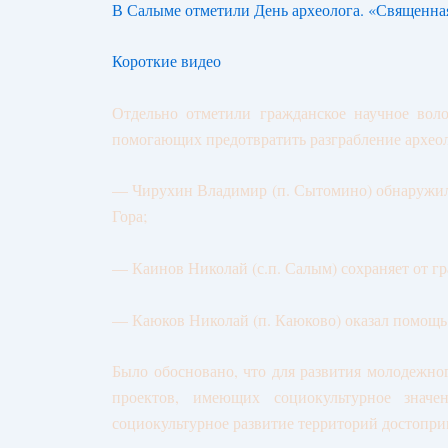
В Салыме отметили День археолога. «Священная
Короткие видео
Отдельно отметили гражданское научное вол
помогающих предотвратить разграбление археол
— Чирухин Владимир (п. Сытомино) обнаружил 
Гора;
— Каинов Николай (с.п. Салым) сохраняет от г
— Каюков Николай (п. Каюково) оказал помощь в
Было обосновано, что для развития молодежно
проектов, имеющих социокультурное значени
социокультурное развитие территорий достопр