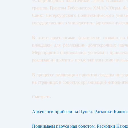
«Стационарный палаточный лагерь «Салым», «
грантов, Грантом Губернатора ХМАО-Югры, Фо
Санкт-Петербургского политехнического униве
государственного университета (археологически
В итоге археологами фактически создано н
площадки для реализации долгосрочных научно
Мероприятия пользовались успехом и привлек
реализации проектов продолжился после полевы
В процессе реализации проектов созданы инфор
на страницах в соцсетях организаций-исполните
Смотреть
Археологи прибыли на Пунси. Раскопки Каюково
Поднимаем паруса над болотом. Раскопки Каюко