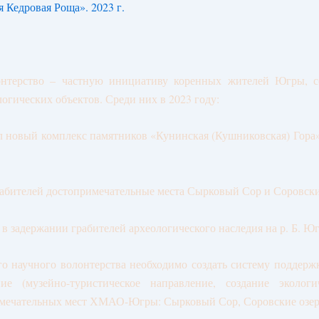
 Кедровая Роща». 2023 г.
онтерство – частную инициативу коренных жителей Югры, 
огических объектов. Среди них в 2023 году:
новый комплекс памятников «Кунинская (Кушниковская) Гора»,
рабителей достопримечательные места Сырковый Сор и Соровски
 задержании грабителей археологического наследия на р. Б. Юг
го научного волонтерства необходимо создать систему поддер
е (музейно-туристическое направление, создание экологи
имечательных мест ХМАО-Югры: Сырковый Сор, Соровские озера,