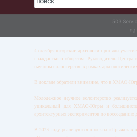
503 Servic
ngi
4 октября югорские археологи приняли участи
гражданского общества. Руководитель Центра
научном волонтерстве в рамках археологическ
В докладе обратили внимание, что в ХМАО-Югре
Молодежное научное волонтерство реализуетс
уникальный для ХМАО-Югры и большинства 
архитектурных экспериментов по воссозданию 
В 2023 году реализуются проекты «Прыжок в п