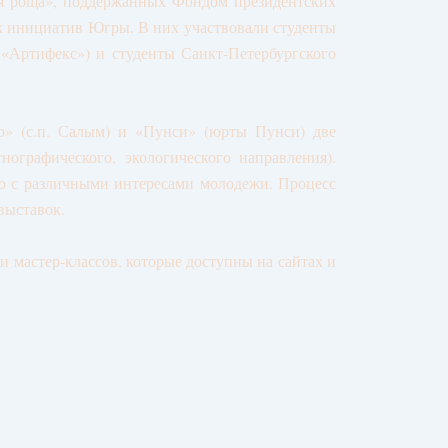
я роща», поддержанных Фондом президентских
 инициатив Югры. В них участвовали студенты
 «Артифекс») и студенты Санкт-Петербургского
» (с.п. Салым) и «Пунси» (юрты Пунси) две
нографического, экологического направления).
ю с различными интересами молодежи. Процесс
выставок.
 мастер-классов, которые доступны на сайтах и