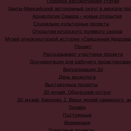
Порядок рассмотрения статей
Ханты-Мансийский автономный округ в зеркале пр
Археология Севера – новые открытия
Социально-культурные проекты
Открытие югорского полевого сезона
Музей этнокультурной истории «Священная Кедрова
Проект
Рассказывают участники проекта
Документация для рабочего проектирован
Визуализация 3d
День археолога
Выставочные проекты
3D музей. Обдорский острог
3D музей. Каюково 2. Вещи людей каменного в
Онлайн
Постоянные
Временные
Грантовые проекты