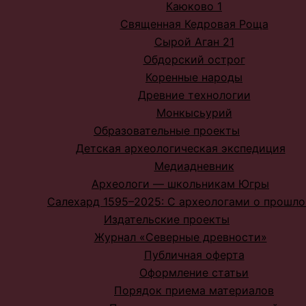
Каюково 1
Священная Кедровая Роща
Сырой Аган 21
Обдорский острог
Коренные народы
Древние технологии
Монкысьурий
Образовательные проекты
Детская археологическая экспедиция
Медиадневник
Археологи — школьникам Югры
Салехард 1595–2025: С археологами о прошл
Издательские проекты
Журнал «Северные древности»
Публичная оферта
Оформление статьи
Порядок приема материалов