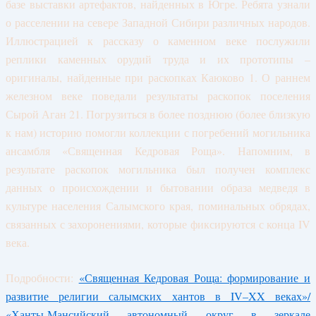
базе выставки артефактов, найденных в Югре. Ребята узнали
о расселении на севере Западной Сибири различных народов.
Иллюстрацией к рассказу о каменном веке послужили
реплики каменных орудий труда и их прототипы –
оригиналы, найденные при раскопках Каюково 1. О раннем
железном веке поведали результаты раскопок поселения
Сырой Аган 21. Погрузиться в более позднюю (более близкую
к нам) историю помогли коллекции с погребений могильника
ансамбля «Священная Кедровая Роща». Напомним, в
результате раскопок могильника был получен комплекс
данных о происхождении и бытовании образа медведя в
культуре населения Салымского края, поминальных обрядах,
связанных с захоронениями, которые фиксируются с конца IV
века.
Подробности:
«Священная Кедровая Роща: формирование и
развитие религии салымских хантов в IV–XX веках»/
«Ханты-Мансийский автономный округ в зеркале