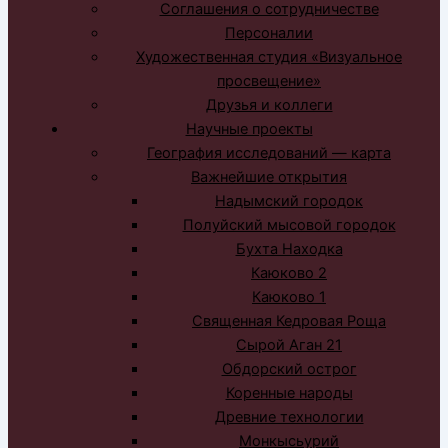
Соглашения о сотрудничестве
Персоналии
Художественная студия «Визуальное
просвещение»
Друзья и коллеги
Научные проекты
География исследований — карта
Важнейшие открытия
Надымский городок
Полуйский мысовой городок
Бухта Находка
Каюково 2
Каюково 1
Священная Кедровая Роща
Сырой Аган 21
Обдорский острог
Коренные народы
Древние технологии
Монкысьурий