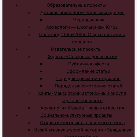
Образовательные проекты
Детская археологическая экспедиция
Медиадневник
Археологи — школьникам Югры
Салехард 1595–2025: С археологами о
прошлом
Издательские проекты
Журнал «Северные древности»
Публичная оферта
Оформление статьи
Порядок приема материалов
Порядок рассмотрения статей
Ханты-Мансийский автономный округ в
зеркале прошлого
Археология Севера – новые открытия
Социально-культурные проекты
Открытие югорского полевого сезона
Музей этнокультурной истории «Священная