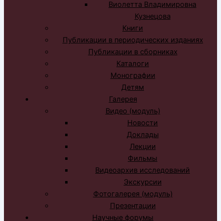
Виолетта Владимировна
Кузнецова
Книги
Публикации в периодических изданиях
Публикации в сборниках
Каталоги
Монографии
Детям
Галерея
Видео (модуль)
Новости
Доклады
Лекции
Фильмы
Видеоархив исследований
Экскурсии
Фотогалерея (модуль)
Презентации
Научные форумы