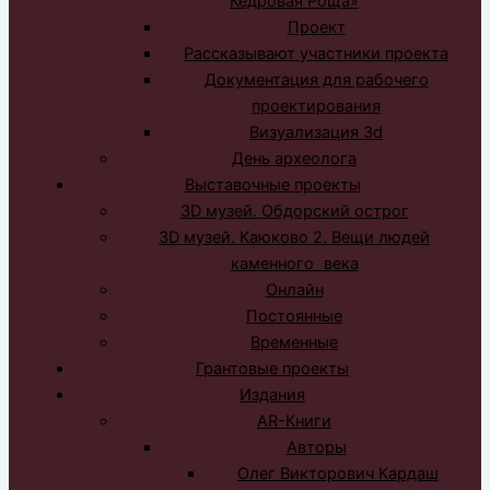
Кедровая Роща»
Проект
Рассказывают участники проекта
Документация для рабочего
проектирования
Визуализация 3d
День археолога
Выставочные проекты
3D музей. Обдорский острог
3D музей. Каюково 2. Вещи людей
каменного века
Онлайн
Постоянные
Временные
Грантовые проекты
Издания
AR-Книги
Авторы
Олег Викторович Кардаш