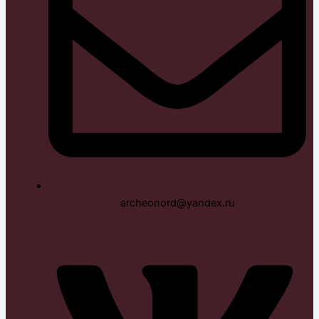
archeonord@yandex.ru