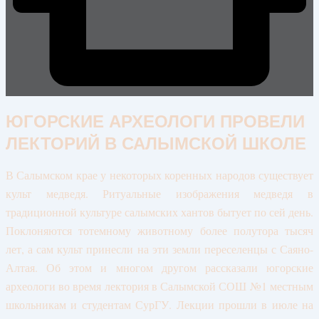
ЮГОРСКИЕ АРХЕОЛОГИ ПРОВЕЛИ
ЛЕКТОРИЙ В САЛЫМСКОЙ ШКОЛЕ
В Салымском крае у некоторых коренных народов существует
культ медведя. Ритуальные изображения медведя в
традиционной культуре салымских хантов бытует по сей день.
Поклоняются тотемному животному более полутора тысяч
лет, а сам культ принесли на эти земли переселенцы с Саяно-
Алтая. Об этом и многом другом рассказали югорские
археологи во время лектория в Салымской СОШ №1 местным
школьникам и студентам СурГУ. Лекции прошли в июле на