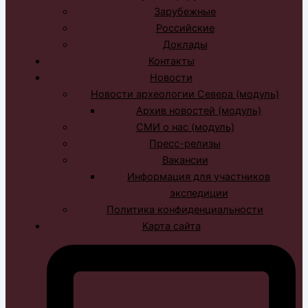
Зарубежные
Российские
Доклады
Контакты
Новости
Новости археологии Севера (модуль)
Архив новостей (модуль)
СМИ о нас (модуль)
Пресс-релизы
Вакансии
Информация для участников
экспедиции
Политика конфиденциальности
Карта сайта