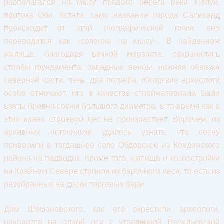
располагался на мысу правого берега реки Полуй,
притока Оби. Кстати, само название города Салехард
происходит от этой географической точки: оно
переводится как «селение на мысу». В найденном
жилище, благодаря вечной мерзлоте, сохранились
столбы фундамента, окладные венцы, нижняя обвязка
северной части, печь, два погреба. Югорские археологи
особо отмечают, что в качестве стройматериала были
взяты бревна сосны большого диаметра, в то время как в
этих краях строевой лес не произрастает. Впрочем, из
архивных источников удалось узнать, что сосну
привозили в тогдашнее село Обдорское из Кондинского
района на подводах. Кроме того, жилища и хозпостройки
на Крайнем Севере строили из барочного леса, то есть из
разобранных на доски торговых барж.
Дом Шемановского, как его окрестили археологи,
находится на одной оси с утраченной Васильевской