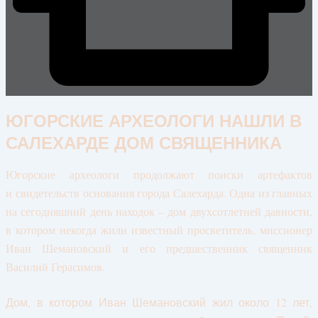
ЮГОРСКИЕ АРХЕОЛОГИ НАШЛИ В
САЛЕХАРДЕ ДОМ СВЯЩЕННИКА
Югорские археологи продолжают поиски артефактов
и свидетельств основания города Салехарда. Одна из главных
на сегодняшний день находок – дом двухсотлетней давности,
в котором некогда жили известный просветитель, миссионер
Иван Шемановский и его предшественник священник
Василий Герасимов.
Дом, в котором Иван Шемановский жил около 12 лет,