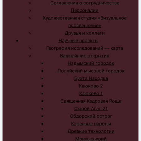
Соглашения о сотрудничестве
Персоналии
Художественная студия «Визуальное
просвещение»
Друзья и коллеги
Научные проекты
География исследований — карта
Важнейшие открытия
Надымский городок
Полуйский мысовой городок
Бухта Находка
Каюково 2
Каюково 1
Священная Кедровая Роща
Сырой Аган 21
Обдорский острог
Коренные народы
Древние технологии
Монкысьурий