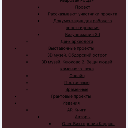
Кедровая Роща»
Проект
Рассказывают участники проекта
Документация для рабочего
проектирования
Визуализация 3d
День археолога
Выставочные проекты
3D музей. Обдорский острог
3D музей. Каюково 2. Вещи людей
каменного века
Онлайн
Постоянные
Временные
Грантовые проекты
Издания
AR-Книги
Авторы
Олег Викторович Кардаш