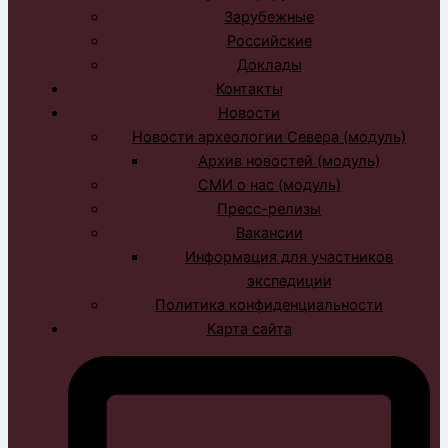
Зарубежные
Российские
Доклады
Контакты
Новости
Новости археологии Севера (модуль)
Архив новостей (модуль)
СМИ о нас (модуль)
Пресс-релизы
Вакансии
Информация для участников
экспедиции
Политика конфиденциальности
Карта сайта