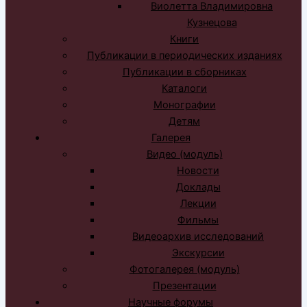
Виолетта Владимировна
Кузнецова
Книги
Публикации в периодических изданиях
Публикации в сборниках
Каталоги
Монографии
Детям
Галерея
Видео (модуль)
Новости
Доклады
Лекции
Фильмы
Видеоархив исследований
Экскурсии
Фотогалерея (модуль)
Презентации
Научные форумы