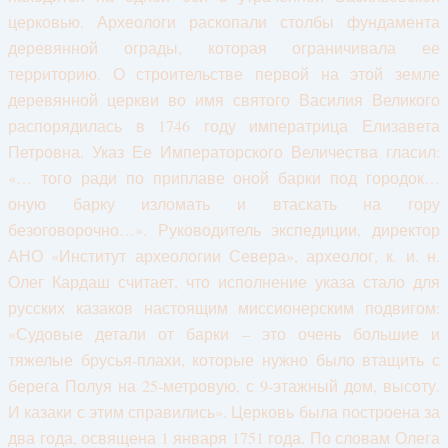
церковью. Археологи раскопали столбы фундамента
деревянной ограды, которая ограничивала ее
территорию. О строительстве первой на этой земле
деревянной церкви во имя святого Василия Великого
распорядилась в 1746 году императрица Елизавета
Петровна. Указ Ее Императорского Величества гласил:
«… того ради по приплаве оной барки под городок…
оную барку изломать и втаскать на гору
безоговорочно…». Руководитель экспедиции, директор
АНО «Институт археологии Севера», археолог, к. и. н.
Олег Кардаш считает, что исполнение указа стало для
русских казаков настоящим миссионерским подвигом:
«Судовые детали от барки – это очень большие и
тяжелые брусья-плахи, которые нужно было втащить с
берега Полуя на 25-метровую, с 9-этажный дом, высоту.
И казаки с этим справились». Церковь была построена за
два года, освящена 1 января 1751 года. По словам Олега