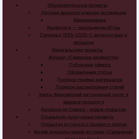
Образовательные проекты
Детская археологическая экспедиция
Медиадневник
Археологи — школьникам Югры
Салехард 1595–2025: С археологами о
прошлом
Издательские проекты
Журнал «Северные древности»
Публичная оферта
Оформление статьи
Порядок приема материалов
Порядок рассмотрения статей
Ханты-Мансийский автономный округ в
зеркале прошлого
Археология Севера – новые открытия
Социально-культурные проекты
Открытие югорского полевого сезона
Музей этнокультурной истории «Священная