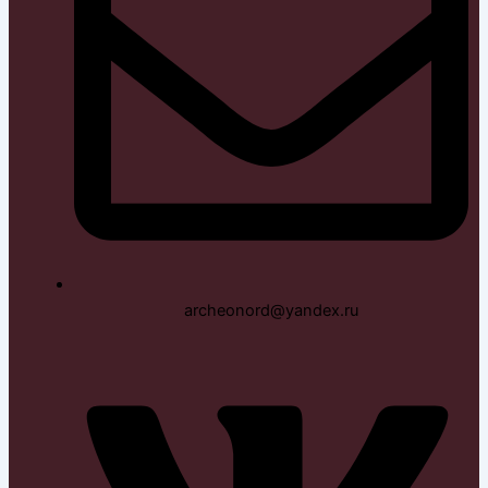
archeonord@yandex.ru