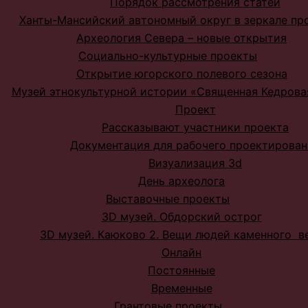
Порядок рассмотрения статей
Ханты-Мансийский автономный округ в зеркале пр
Археология Севера – новые открытия
Социально-культурные проекты
Открытие югорского полевого сезона
Музей этнокультурной истории «Священная Кедрова
Проект
Рассказывают участники проекта
Документация для рабочего проектирован
Визуализация 3d
День археолога
Выставочные проекты
3D музей. Обдорский острог
3D музей. Каюково 2. Вещи людей каменного в
Онлайн
Постоянные
Временные
Грантовые проекты