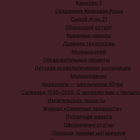
Каюково 1
Священная Кедровая Роща
Сырой Аган 21
Обдорский острог
Коренные народы
Древние технологии
Монкысьурий
Образовательные проекты
Детская археологическая экспедиция
Медиадневник
Археологи — школьникам Югры
Салехард 1595–2025: С археологами о прошл
Издательские проекты
Журнал «Северные древности»
Публичная оферта
Оформление статьи
Порядок приема материалов