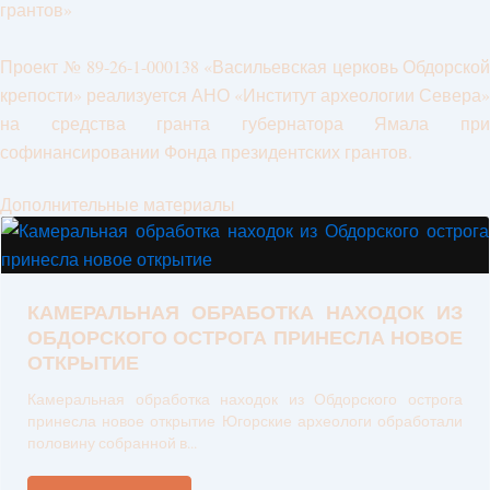
грантов»
Проект № 89-26-1-000138 «Васильевская церковь Обдорской
крепости» реализуется АНО «Институт археологии Севера»
на средства гранта губернатора Ямала при
софинансировании Фонда президентских грантов.
Дополнительные материалы
КАМЕРАЛЬНАЯ ОБРАБОТКА НАХОДОК ИЗ
ОБДОРСКОГО ОСТРОГА ПРИНЕСЛА НОВОЕ
ОТКРЫТИЕ
Камеральная обработка находок из Обдорского острога
принесла новое открытие Югорские археологи обработали
половину собранной в...