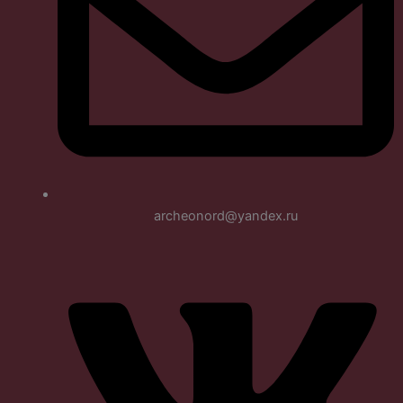
archeonord@yandex.ru