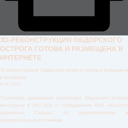
3D-РЕКОНСТРУКЦИЯ ОБДОРСКОГО
ОСТРОГА ГОТОВА И РАЗМЕЩЕНА В
ИНТЕРНЕТЕ
3D-реконструкция Обдорского острога готова и размещена
в Интернете
07.07.2026
2траченная деревянная архитектура Обдорского острога
воссоздана в 2025–2026 гг. сотрудниками АНО «Институт
археологии Севера» по археологическим и
документальным источникам.