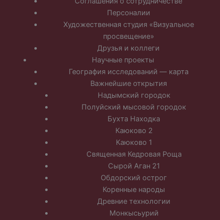
Соглашения о сотрудничестве
Персоналии
Художественная студия «Визуальное
просвещение»
Друзья и коллеги
Научные проекты
География исследований — карта
Важнейшие открытия
Надымский городок
Полуйский мысовой городок
Бухта Находка
Каюково 2
Каюково 1
Священная Кедровая Роща
Сырой Аган 21
Обдорский острог
Коренные народы
Древние технологии
Монкысьурий