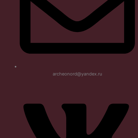
archeonord@yandex.ru