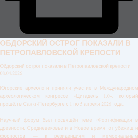
ОБДОРСКИЙ ОСТРОГ ПОКАЗАЛИ В
ПЕТРОПАВЛОВСКОЙ КРЕПОСТИ
Обдорский острог показали в Петропавловской крепости
08.04.2026
Югорские археологи приняли участие в Международном
археологическом конгрессе «Цитадель 1.0», который
прошёл в Санкт-Петербурге с 1 по 5 апреля 2026 года.
Научный форум был посвящён теме «Фортификация в
древности, Средневековье и в Новое время: от убежищ и
форпостов — к резиденциям и мемориальным