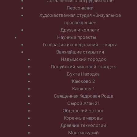
Соглашения о сотрудничестве
Персоналии
Художественная студия «Визуальное
просвещение»
Друзья и коллеги
Научные проекты
География исследований — карта
Важнейшие открытия
Надымский городок
Полуйский мысовой городок
Бухта Находка
Каюково 2
Каюково 1
Священная Кедровая Роща
Сырой Аган 21
Обдорский острог
Коренные народы
Древние технологии
Монкысьурий